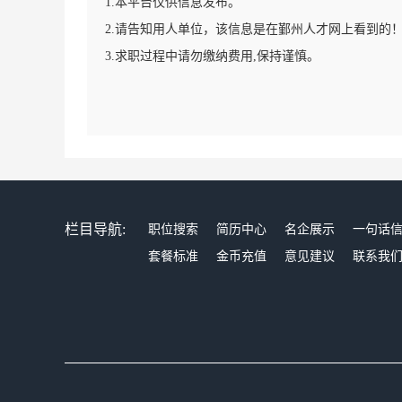
1.本平台仅供信息发布。
2.请告知用人单位，该信息是在鄞州人才网上看到的
3.求职过程中请勿缴纳费用,保持谨慎。
栏目导航:
职位搜索
简历中心
名企展示
一句话
套餐标准
金币充值
意见建议
联系我