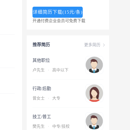
详细简历下载(15元/条)
开通付费企业会员可免费下载
推荐简历
更多简历
其他职位
卢先生
·
高中以下
行政/后勤
曾女士
·
大专
技工/普工
樊先生
·
中专/技校