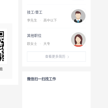
技工/普工
李先生
·
高中以下
其他职位
欧女士
·
大专
查看更多简历
息
微信扫一扫找工作